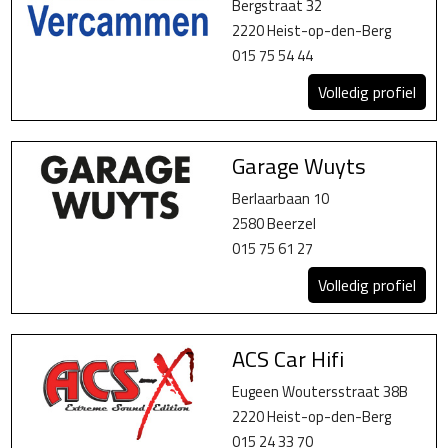
Bergstraat 32
2220 Heist-op-den-Berg
015 75 54 44
Volledig profiel
Garage Wuyts
Berlaarbaan 10
2580 Beerzel
015 75 61 27
Volledig profiel
ACS Car Hifi
Eugeen Woutersstraat 38B
2220 Heist-op-den-Berg
015 24 33 70