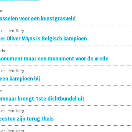
ar
sselen voor een kunstgrasveld
t-op-den-Berg
er Oliver Wyns is Belgisch kampioen
chot
monument maar een monument voor de vrede
t-op-den-Berg
 een kampioen bij
em
emnaar brengt 1ste dichtbundel uit
t-op-den-Berg
eesten zijn terug thuis
t-op-den-Berg