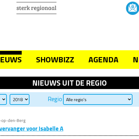
IEUWS
SHOWBIZZ
AGENDA
N
NIEUWS UIT DE REGIO
Regio
t-op-den-Berg
 vervanger voor Isabelle A