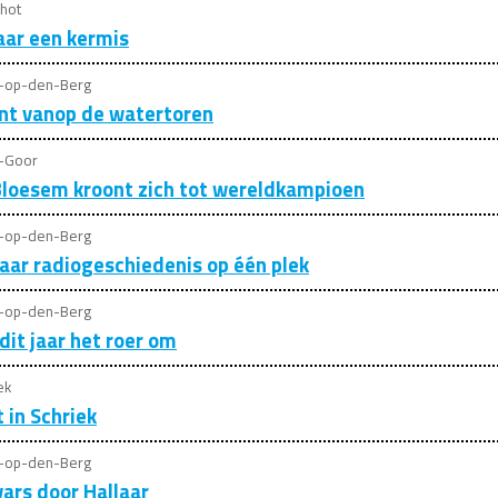
hot
ar een kermis
t-op-den-Berg
jnt vanop de watertoren
t-Goor
Bloesem kroont zich tot wereldkampioen
t-op-den-Berg
aar radiogeschiedenis op één plek
t-op-den-Berg
dit jaar het roer om
ek
t in Schriek
t-op-den-Berg
ars door Hallaar