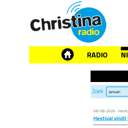
RADIO
N
Zoek
08-08-2026 - Heis
Hestival vindt