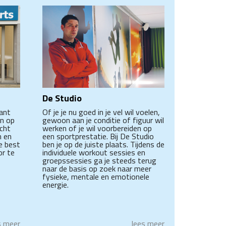
De Studio
ant
Of je je nu goed in je vel wil voelen,
en op
gewoon aan je conditie of figuur wil
echt
werken of je wil voorbereiden op
n en
een sportprestatie. Bij De Studio
e best
ben je op de juiste plaats. Tijdens de
or te
individuele workout sessies en
groepssessies ga je steeds terug
naar de basis op zoek naar meer
fysieke, mentale en emotionele
energie.
s meer
lees meer