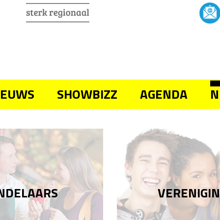
IEUWS
SHOWBIZZ
AGENDA
N
NDELAARS
VERENIGI