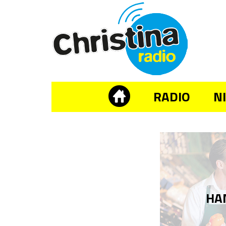
RADIO
N
HA