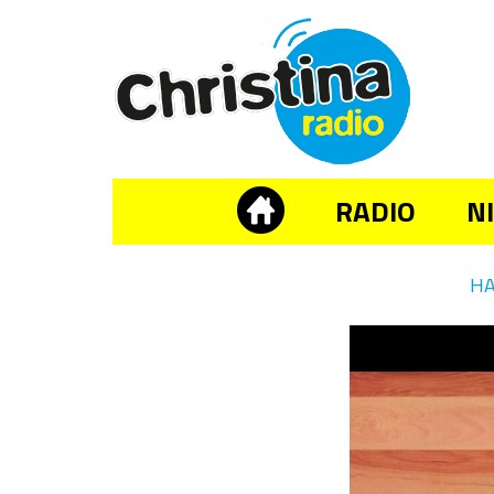
RADIO
N
H