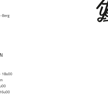
n-Berg
EN
- 18u00
en
9u00
 16u00