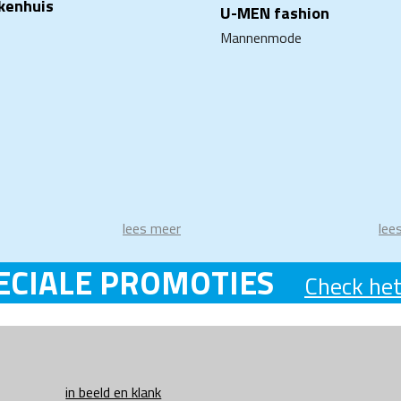
kenhuis
U-MEN fashion
Mannenmode
lees meer
lee
ECIALE PROMOTIES
Check het
in beeld en klank