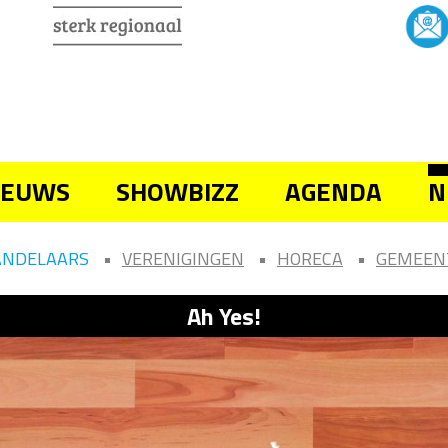
IEUWS
SHOWBIZZ
AGENDA
N
ANDELAARS
VERENIGINGEN
HORECA
GEMEEN
Ah Yes!