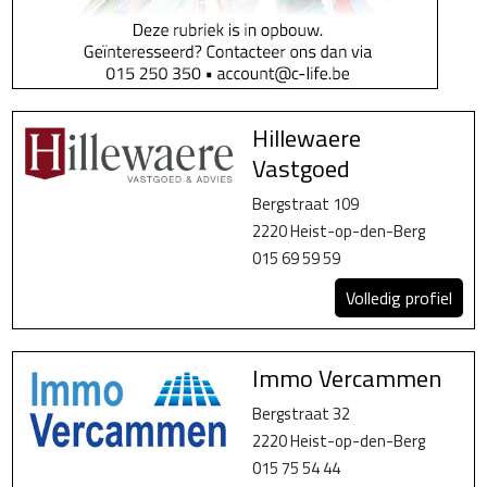
Hillewaere
Vastgoed
Bergstraat 109
2220 Heist-op-den-Berg
015 69 59 59
Volledig profiel
Immo Vercammen
Bergstraat 32
2220 Heist-op-den-Berg
015 75 54 44