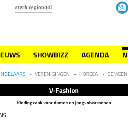
IEUWS
SHOWBIZZ
AGENDA
N
ANDELAARS
VERENIGINGEN
HORECA
GEMEEN
V-Fashion
Kledingzaak voor dames en jongvolwassenen
NS