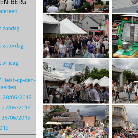
DEN-BERG
Iedereen
st zondag
t zaterdag
t vrijdag
7 Heist-op-den-
beelden
on. 28/06/2015
t. 27/06/2015
ij. 26/06/2015
2015