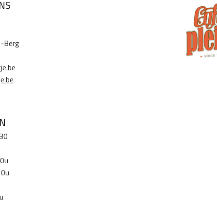
NS
n-Berg
je.be
e.be
EN
u30
10u
10u
u