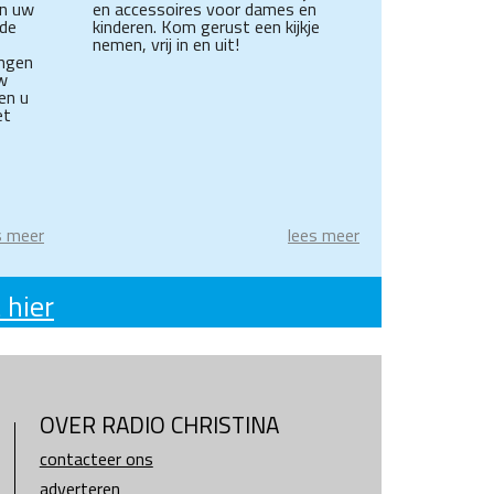
In uw
en accessoires voor dames en
 de
kinderen. Kom gerust een kijkje
nemen, vrij in en uit!
ingen
w
en u
et
s meer
lees meer
 hier
OVER RADIO CHRISTINA
contacteer ons
adverteren