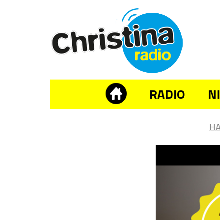
RADIO
N
H