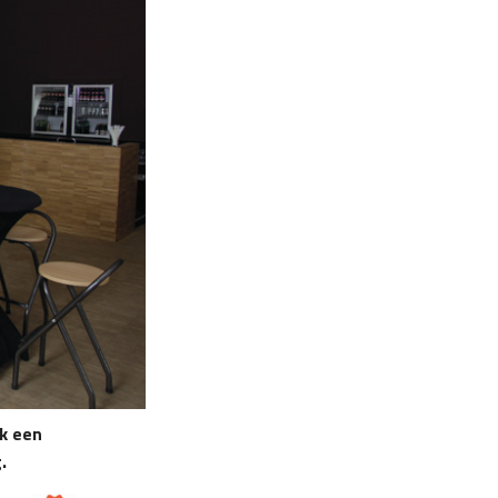
ok een
.