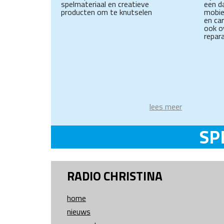
spelmateriaal en creatieve
een d
producten om te knutselen
mobie
en ca
ook o
repara
lees meer
SP
RADIO CHRISTINA
home
nieuws