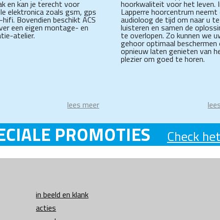
ak en kan je terecht voor
hoorkwaliteit voor het leven. 
le elektronica zoals gsm, gps
Lapperre hoorcentrum neemt
r-hifi. Bovendien beschikt ACS
audioloog de tijd om naar u te
ver een eigen montage- en
luisteren en samen de oploss
tie-atelier.
te overlopen. Zo kunnen we u
gehoor optimaal beschermen 
opnieuw laten genieten van h
plezier om goed te horen.
lees meer
lee
ECIALE PROMOTIES
Check het
in beeld en klank
acties