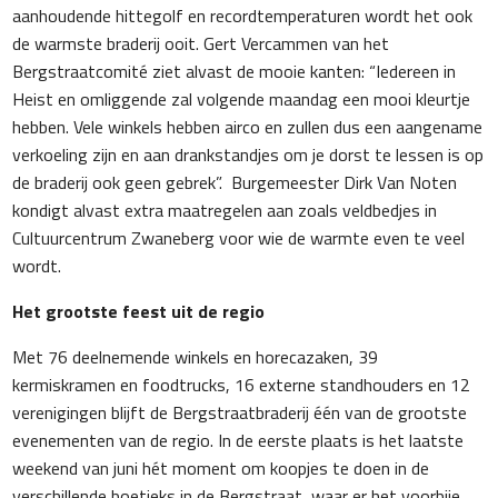
aanhoudende hittegolf en recordtemperaturen wordt het ook
de warmste braderij ooit. Gert Vercammen van het
Bergstraatcomité ziet alvast de mooie kanten: “Iedereen in
Heist en omliggende zal volgende maandag een mooi kleurtje
hebben. Vele winkels hebben airco en zullen dus een aangename
verkoeling zijn en aan drankstandjes om je dorst te lessen is op
de braderij ook geen gebrek”. Burgemeester Dirk Van Noten
kondigt alvast extra maatregelen aan zoals veldbedjes in
Cultuurcentrum Zwaneberg voor wie de warmte even te veel
wordt.
Het grootste feest uit de regio
Met 76 deelnemende winkels en horecazaken, 39
kermiskramen en foodtrucks, 16 externe standhouders en 12
verenigingen blijft de Bergstraatbraderij één van de grootste
evenementen van de regio. In de eerste plaats is het laatste
weekend van juni hét moment om koopjes te doen in de
verschillende boetieks in de Bergstraat, waar er het voorbije