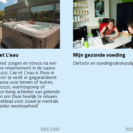
 et L'eau
Mijn gezonde voeding
et zorgen en stress na een
Diëtiste en voedingsdeskundi
ijke relaxmoment in de sauna
uzzi. L'air et L'eau is thuis in
ess! Je vindt er gegarandeerd
auna voor binnen of buiten,
acuzzi, warmtepomp of
or living artikelen van gekende
 om thuis heerlijk te relaxen.
eldaad voor zowel je mentale
ysieke weerbaarheid!
lees meer
lee