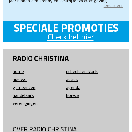
jaar binnen een trendy en kleurrijke shopomgeving.
lees meer
SPECIALE PROMOTIES
Check het hier
RADIO CHRISTINA
home
in beeld en klank
nieuws
acties
gemeenten
agenda
handelaars
horeca
verenigingen
OVER RADIO CHRISTINA