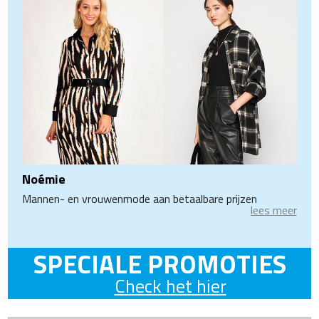
Noémie
Mannen- en vrouwenmode aan betaalbare prijzen
lees meer
SPECIALE PROMOTIES
Check het hier