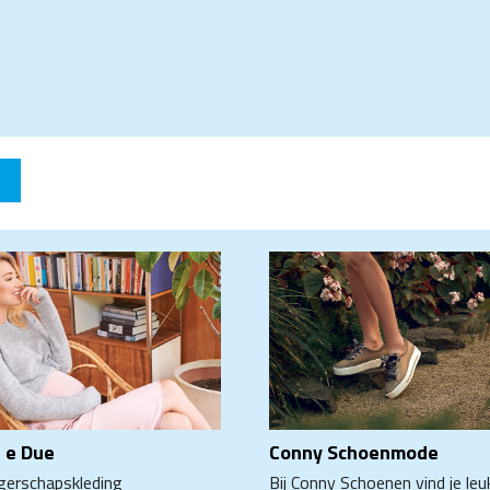
i e Due
Conny Schoenmode
erschapskleding
Bij Conny Schoenen vind je leu