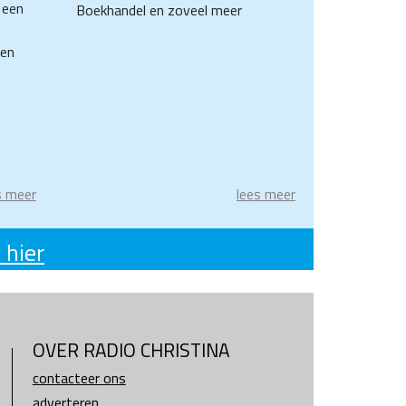
 een
Boekhandel en zoveel meer
een
s meer
lees meer
 hier
OVER RADIO CHRISTINA
contacteer ons
adverteren