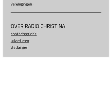
verenigingen
OVER RADIO CHRISTINA
contacteer ons
adverteren
disclaimer