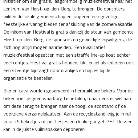
initiatief om een gratis, laagdrempelig muziekfestival naar het
centrum van Heist-op-den-Berg te brengen. De oprichters
wilden de lokale gemeenschap en jongeren een gezellige,
feestelijke ervaring bieden ter afsluiting van de zomervakantie.
De inkom van Hestival is gratis dankzij de steun van gemeente
Heist-op-den-Berg, de sponsors én geweldige vrijwilligers, die
zich nog altijd mogen aanmelden. Een kwalitatief
muziekfestival opzetten met een straffe line-up kost echter
veel centjes. Hestival gratis houden, lukt enkel als iedereen ook
een steentje bijdraagt door drankjes en hapjes bij de
organisatie te bestellen.
Bier en cava worden geserveerd in herbruikbare bekers. Voor de
beker hoef je geen waarborg te betalen, maar denk er wel aan
om deze terug te brengen naar de toog, de ecostand of de
voorziene verzamelplaatsen. Aan de recyclestand krijg je in ruil
voor 25 bekertjes of petflesjes een leuke gadget PET-flessen
kan in de juiste vuilnisbakken deponeren.