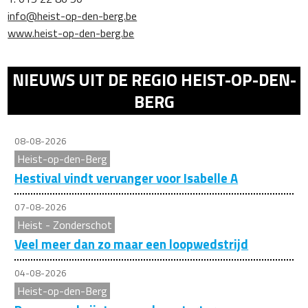
info@heist-op-den-berg.be
www.heist-op-den-berg.be
NIEUWS UIT DE REGIO HEIST-OP-DEN-
BERG
08-08-2026
Heist-op-den-Berg
Hestival vindt vervanger voor Isabelle A
07-08-2026
Heist - Zonderschot
Veel meer dan zo maar een loopwedstrijd
04-08-2026
Heist-op-den-Berg