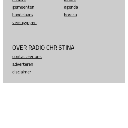
gemeenten
agenda
handelaars
horeca
verenigingen
OVER RADIO CHRISTINA
contacteer ons
adverteren
disclaimer