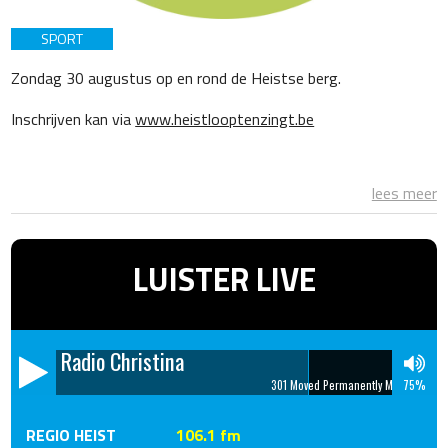
SPORT
Zondag 30 augustus op en rond de Heistse berg.
Inschrijven kan via
www.heistlooptenzingt.be
lees meer
LUISTER LIVE
Radio Christina
301 Moved Permanently Moved Permanently The document has move
75%
REGIO HEIST
106.1 fm